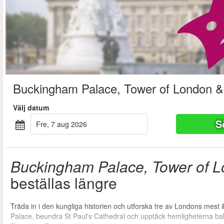
Buckingham Palace, Tower of London & 
Välj datum
S
fre, 7 aug 2026
Buckingham Palace, Tower of L
beställas längre
Träda in i den kungliga historien och utforska tre av Londons mes
Palace, beundra St Paul's Cathedral och upptäck hemligheterna ba