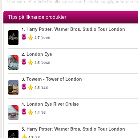
Themsen. Ett måste för alla som älskar historia, kungligheter och fan
Tips på liknande produkter
1.
Harry Potter: Warner Bros. Studio Tour London
4.7
(1949)
2.
London Eye
-25%
4.5
(2962)
3.
Towern - Tower of London
4.5
(823)
4.
London Eye River Cruise
-10%
4.4
(56)
5.
Harry Potter: Warner Bros. Studio Tour London
4.7
(12)