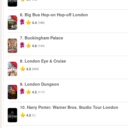
6.
Big Bus Hop-on Hop-off London
-40%
4.4
(189)
7.
Buckingham Palace
4.6
(144)
8.
London Eye & Cruise
-20%
4.5
(355)
9.
London Dungeon
-15%
4.5
(117)
10.
Harry Potter: Warner Bros. Studio Tour London
4.0
(1)