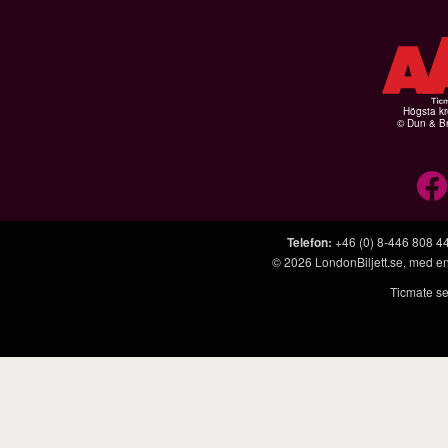
Högsta kr
© Dun & Br
Telefon
:
+46 (0) 8-446 808 4
© 2026
LondonBiljett.se
, med e
Ticmate se