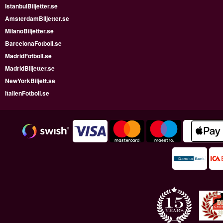
IstanbulBiljetter.se
AmsterdamBiljetter.se
MilanoBiljetter.se
BarcelonaFotboll.se
MadridFotboll.se
MadridBiljetter.se
NewYorkBiljett.se
ItalienFotboll.se