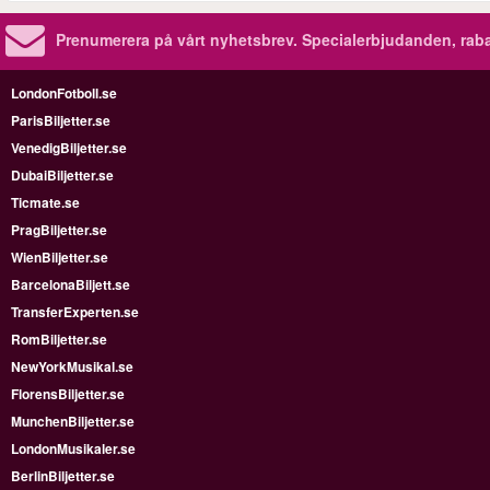
Prenumerera på vårt nyhetsbrev.
Specialerbjudanden, rab
LondonFotboll.se
ParisBiljetter.se
VenedigBiljetter.se
DubaiBiljetter.se
Ticmate.se
PragBiljetter.se
WienBiljetter.se
BarcelonaBiljett.se
TransferExperten.se
RomBiljetter.se
NewYorkMusikal.se
FlorensBiljetter.se
MunchenBiljetter.se
LondonMusikaler.se
BerlinBiljetter.se