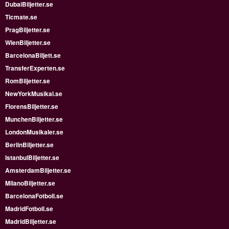
DubaiBiljetter.se
Ticmate.se
PragBiljetter.se
WienBiljetter.se
BarcelonaBiljett.se
TransferExperten.se
RomBiljetter.se
NewYorkMusikal.se
FlorensBiljetter.se
MunchenBiljetter.se
LondonMusikaler.se
BerlinBiljetter.se
IstanbulBiljetter.se
AmsterdamBiljetter.se
MilanoBiljetter.se
BarcelonaFotboll.se
MadridFotboll.se
MadridBiljetter.se