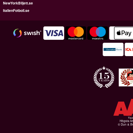
NewYorkBiljett.se
ItalienFotboll.se
Högsta kr
© Dun & Br