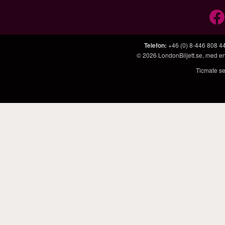
Telefon
:
+46 (0) 8-446 808 4
© 2026
LondonBiljett.se
, med e
Ticmate se