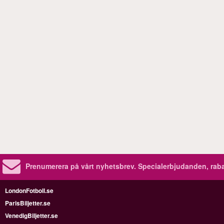
Prenumerera på vårt nyhetsbrev.
Specialerbjudanden, rab
LondonFotboll.se
ParisBiljetter.se
VenedigBiljetter.se