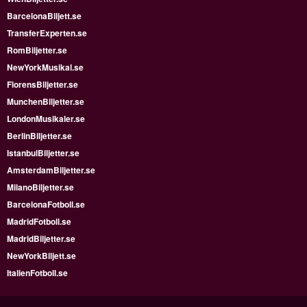
BarcelonaBiljett.se
TransferExperten.se
RomBiljetter.se
NewYorkMusikal.se
FlorensBiljetter.se
MunchenBiljetter.se
LondonMusikaler.se
BerlinBiljetter.se
IstanbulBiljetter.se
AmsterdamBiljetter.se
MilanoBiljetter.se
BarcelonaFotboll.se
MadridFotboll.se
MadridBiljetter.se
NewYorkBiljett.se
ItalienFotboll.se