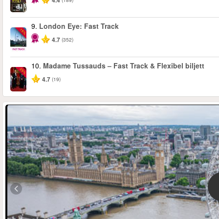
4.4
9.
London Eye: Fast Track
-15%
4.7
(352)
10.
Madame Tussauds – Fast Track & Flexibel biljett
-25%
4.7
(19)