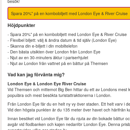
besök!
Spara 20%* på en kombobiljett med London Eye & River Cruise
Höjdpunkter
- Spara 20%* på en kombobiljett med London Eye & River Cruise
- Flexibel biljett: välj & ändra datum & tid själv (London Eye)
- Skanna din e-biljett i din mobiltelefon
- Den bästa utsikten över London från London Eye
- Njut av en 30-minuters åktur i pariserhjulet
- Njut av London från vattnet på en båttur på Themsen
Vad kan jag förvänta mig?
London Eye & London Eye River Cruise
Vid Themsen och mittemot Big Ben hittar du ett av Londons mest 
populära och mest besökta turistattraktionerna i London.
Från London Eye får du en helt ny vy över staden. Ett helt varv i de
Vid den högsta punkten är du 135 meter över havet och härifrån k
Innan besöket vid London Eye får du njuta av din bokade båttur 
avgår vid flodbanken och kajen nedanför London Eye. Denna pris