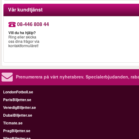
Vår kundtjänst
08-446 808 44
Vill du ha hjälp?
Ring eller skicka
oss dina frågor via
kontaktformuläret!
Prenumerera på vårt nyhetsbrev.
Specialerbjudanden, rab
LondonFotboll.se
ParisBiljetter.se
VenedigBiljetter.se
DubaiBiljetter.se
Ticmate.se
PragBiljetter.se
WienBiljetter.se