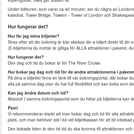
expertguider, vilka ger staden liv.
Under båtturen, som varar ca 40 minuter, ser du några av Londons
katedral, Tower Bridge, Towern - Tower of London och Shakespea
Hur fungerar det?
Hur får jag mina biljetter?
Strax efter att din bokning är klar skickas din e-biljett direkt till din
(E-biljetterna du mottar är giltiga för ALLA attraktioner i paketet, d
Hur fungerar det?
Den dag och tid du bokar är för The River Cruise.
Hur bokar jag dag och tid för de andra attraktionerna i pakete
På dina e-biljetter finns en länk till vår bokningsportal, där bokar
alla på samma dag utan du har full flexibilitet och kan boka som d
Kan jag ändra datum och tid?
Absolut! I samma bokningsportal som du hittar på biljetterna kan d
Psst!
Vi rekommenderar starkt att man bokar dag och tid för alla attrak
plats, och man behöver stå i kö vid biljettkassan för att bli inboka
Den bokade tiden är den tid då du ska komma till attraktionen och ställ