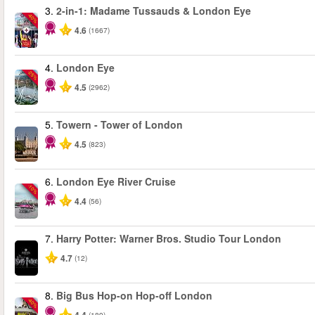
3.
2-in-1: Madame Tussauds & London Eye
-40%
4.6
(1667)
4.
London Eye
-25%
4.5
(2962)
5.
Towern - Tower of London
4.5
(823)
6.
London Eye River Cruise
-10%
4.4
(56)
7.
Harry Potter: Warner Bros. Studio Tour London
4.7
(12)
8.
Big Bus Hop-on Hop-off London
-40%
(189)