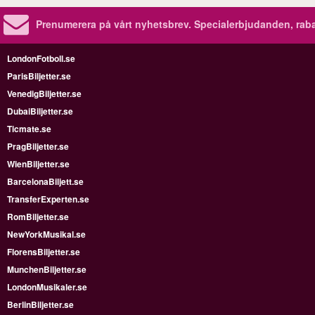
Prenumerera på vårt nyhetsbrev.
Specialerbjudanden, rab
LondonFotboll.se
ParisBiljetter.se
VenedigBiljetter.se
DubaiBiljetter.se
Ticmate.se
PragBiljetter.se
WienBiljetter.se
BarcelonaBiljett.se
TransferExperten.se
RomBiljetter.se
NewYorkMusikal.se
FlorensBiljetter.se
MunchenBiljetter.se
LondonMusikaler.se
BerlinBiljetter.se