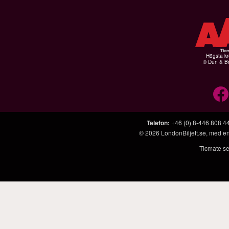
Högsta kr
© Dun & Br
Telefon
:
+46 (0) 8-446 808 4
© 2026
LondonBiljett.se
, med e
Ticmate se