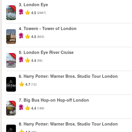
3.
London Eye
-25%
4.5
(2967)
4.
Towern - Tower of London
4.5
(823)
5.
London Eye River Cruise
-10%
4.4
(56)
6.
Harry Potter: Warner Bros. Studio Tour London
4.7
(12)
7.
Big Bus Hop-on Hop-off London
-40%
4.4
(189)
8.
Harry Potter: Warner Bros. Studio Tour London
(28)