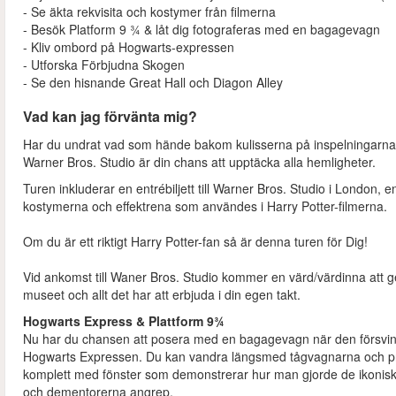
- Se äkta rekvisita och kostymer från filmerna
- Besök Platform 9 ¾ & låt dig fotograferas med en bagagevagn
- Kliv ombord på Hogwarts-expressen
- Utforska Förbjudna Skogen
- Se den hisnande Great Hall och Diagon Alley
Vad kan jag förvänta mig?
Har du undrat vad som hände bakom kulisserna på inspelningarna a
Warner Bros. Studio är din chans att upptäcka alla hemligheter.
Turen inkluderar en entrébiljett till Warner Bros. Studio i London,
kostymerna och effektrena som användes i Harry Potter-filmerna.
Om du är ett riktigt Harry Potter-fan så är denna turen för Dig!
Vid ankomst till Waner Bros. Studio kommer en värd/värdinna att ge di
museet och allt det har att erbjuda i din egen takt.
Hogwarts Express & Plattform 9¾
Nu har du chansen att posera med en bagagevagn när den försv
Hogwarts Expressen. Du kan vandra längsmed tågvagnarna och prov
komplett med fönster som demonstrerar hur man gjorde de ikoniska
och dementorerna angrep.