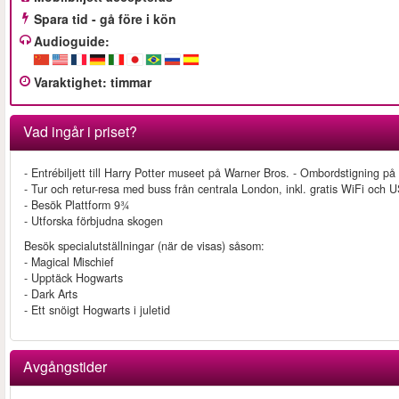
Spara tid - gå före i kön
Audioguide:
Varaktighet
:
timmar
Vad ingår i priset?
- Entrébiljett till Harry Potter museet på Warner Bros. - Ombordstigning 
- Tur och retur-resa med buss från centrala London, inkl. gratis WiFi och
- Besök Plattform 9¾
- Utforska förbjudna skogen
Besök specialutställningar (när de visas) såsom:
- Magical Mischief
- Upptäck Hogwarts
- Dark Arts
- Ett snöigt Hogwarts i juletid
Avgångstider