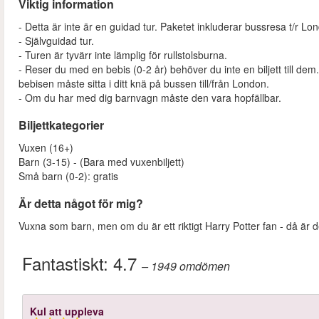
Viktig information
- Detta är inte är en guidad tur. Paketet inkluderar bussresa t/r Lon
- Självguidad tur.
- Turen är tyvärr inte lämplig för rullstolsburna.
- Reser du med en bebis (0-2 år) behöver du inte en biljett till d
bebisen måste sitta i ditt knä på bussen till/från London.
- Om du har med dig barnvagn måste den vara hopfällbar.
Biljettkategorier
Vuxen (16+)
Barn (3-15) - (Bara med vuxenbiljett)
Små barn (0-2): gratis
Är detta något för mig?
Vuxna som barn, men om du är ett riktigt Harry Potter fan - då är de
Fantastiskt:
4.7
– 1949
omdömen
Kul att uppleva