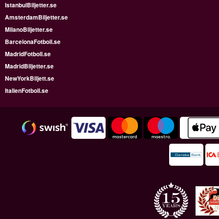
IstanbulBiljetter.se
AmsterdamBiljetter.se
MilanoBiljetter.se
BarcelonaFotboll.se
MadridFotboll.se
MadridBiljetter.se
NewYorkBiljett.se
ItalienFotboll.se