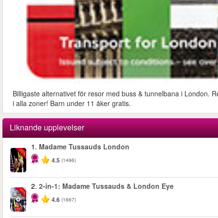
Billigaste alternativet för resor med buss & tunnelbana i London. R
i alla zoner! Barn under 11 åker gratis.
Liknande upplevelser
1.
Madame Tussauds London
-25%
4.5
(1496)
2.
2-in-1: Madame Tussauds & London Eye
-40%
4.6
(1667)