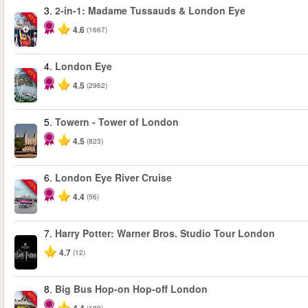
3.
2-in-1: Madame Tussauds & London Eye
-40%
4.6
(1667)
4.
London Eye
-25%
4.5
(2962)
5.
Towern - Tower of London
4.5
(823)
6.
London Eye River Cruise
-10%
4.4
(56)
7.
Harry Potter: Warner Bros. Studio Tour London
4.7
(12)
8.
Big Bus Hop-on Hop-off London
-40%
(189)