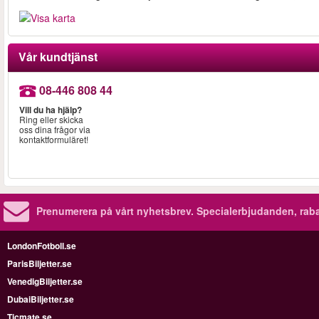
Vår kundtjänst
08-446 808 44
Vill du ha hjälp?
Ring eller skicka
oss dina frågor via
kontaktformuläret!
Prenumerera på vårt nyhetsbrev.
Specialerbjudanden, rab
LondonFotboll.se
ParisBiljetter.se
VenedigBiljetter.se
DubaiBiljetter.se
Ticmate.se