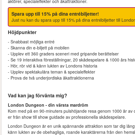
aktörer, specialeffekter och åkattraktioner.
Spara upp till 15% på dina entrébiljetter!
Just nu kan du spara upp till 15% på dina entrébiljetter till Lon
Höjdpunkter
- Snabbast möjliga entré
- Skanna din e-biljett på mobilen
- Upplev ett 360 graders sceneri med gripande berättelser
- Se 19 interaktiva föreställningar, 20 skådespelare & 1000 års hist
- Hör, rör vid & känn lukten av Londons historia
- Upplev spektakulära teman & specialeffekter
- Prova de två underjordiska åkattraktionerna
Vad kan jag förvänta mig?
London Dungeon - din värsta mardröm
Kom med på en 90-minuters pulshöjande resa genom 1000 år av de
er från show till show guidade av professionella skådespelare.
London Dungeon är en unik spännande attraktion som tar dig långt 
känn lukten av de obehagliga, roande karaktärerna från den hemska 