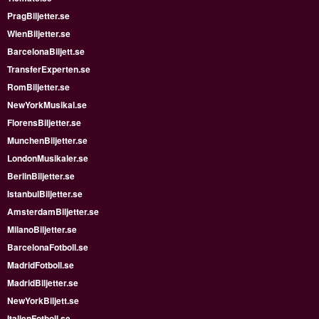
PragBiljetter.se
WienBiljetter.se
BarcelonaBiljett.se
TransferExperten.se
RomBiljetter.se
NewYorkMusikal.se
FlorensBiljetter.se
MunchenBiljetter.se
LondonMusikaler.se
BerlinBiljetter.se
IstanbulBiljetter.se
AmsterdamBiljetter.se
MilanoBiljetter.se
BarcelonaFotboll.se
MadridFotboll.se
MadridBiljetter.se
NewYorkBiljett.se
ItalienFotboll.se