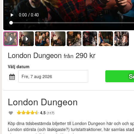
London Dungeon
290 kr
från
Välj datum
S
fre, 7 aug 2026
London Dungeon
4.5
(117)
Köp dina tidsbestämda biljetter till London Dungeon här och och
London största (och läskigaste?) turistattraktioner, här samlas st