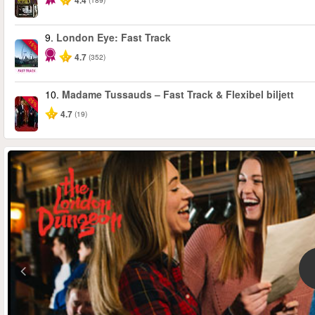
4.4
9.
London Eye: Fast Track
-15%
4.7
(352)
10.
Madame Tussauds – Fast Track & Flexibel biljett
-25%
4.7
(19)