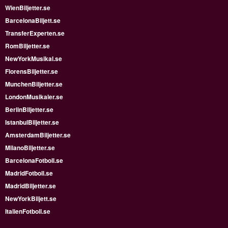
WienBiljetter.se
BarcelonaBiljett.se
TransferExperten.se
RomBiljetter.se
NewYorkMusikal.se
FlorensBiljetter.se
MunchenBiljetter.se
LondonMusikaler.se
BerlinBiljetter.se
IstanbulBiljetter.se
AmsterdamBiljetter.se
MilanoBiljetter.se
BarcelonaFotboll.se
MadridFotboll.se
MadridBiljetter.se
NewYorkBiljett.se
ItalienFotboll.se