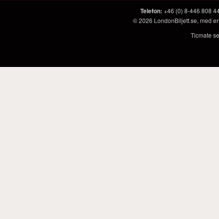
Telefon
:
+46 (0) 8-446 808 4
© 2026
LondonBiljett.se
, med e
Ticmate se