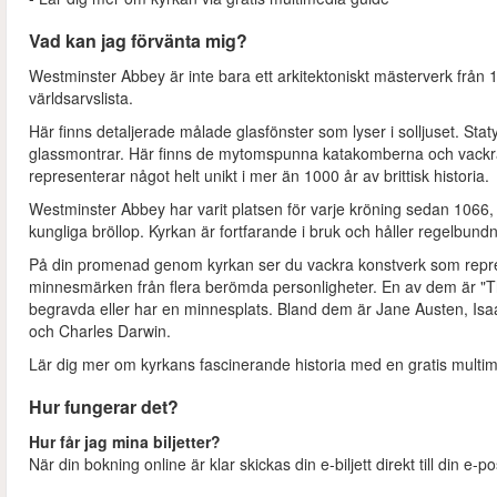
Vad kan jag förvänta mig?
Westminster Abbey är inte bara ett arkitektoniskt mästerverk frå
världsarvslista.
Här finns detaljerade målade glasfönster som lyser i solljuset. Stat
glassmontrar. Här finns de mytomspunna katakomberna och vackra
representerar något helt unikt i mer än 1000 år av brittisk historia.
Westminster Abbey har varit platsen för varje kröning sedan 1066,
kungliga bröllop. Kyrkan är fortfarande i bruk och håller regelbu
På din promenad genom kyrkan ser du vackra konstverk som repres
minnesmärken från flera berömda personligheter. En av dem är "Th
begravda eller har en minnesplats. Bland dem är Jane Austen, Isa
och Charles Darwin.
Lär dig mer om kyrkans fascinerande historia med en gratis multim
Hur fungerar det?
Hur får jag mina biljetter?
När din bokning online är klar skickas din e-biljett direkt till din e