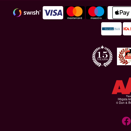
Högsta kr
© Dun & Br