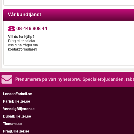
Vår kundtjänst
08-446 808 44
Vill du ha hjälp?
Ring eller skicka
oss dina frågor via
kontaktformuläret!
Prenumerera på vårt nyhetsbrev.
Specialerbjudanden, rab
LondonFotboll.se
ParisBiljetter.se
VenedigBiljetter.se
DubaiBiljetter.se
Ticmate.se
PragBiljetter.se