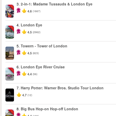
3.
2-in-1: Madame Tussauds & London Eye
-40%
4.6
(1667)
4.
London Eye
-25%
4.5
(2962)
5.
Towern - Tower of London
4.5
(823)
6.
London Eye River Cruise
-10%
4.4
(56)
7.
Harry Potter: Warner Bros. Studio Tour London
4.7
(12)
8.
Big Bus Hop-on Hop-off London
-40%
(189)