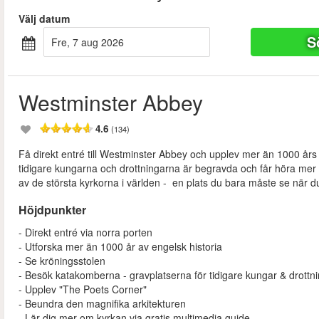
Välj datum
S
fre, 7 aug 2026
Westminster Abbey
4.6
(134)
Få direkt entré till Westminster Abbey och upplev mer än 1000 års
tidigare kungarna och drottningarna är begravda och får höra me
av de största kyrkorna i världen - en plats du bara måste se när d
Höjdpunkter
- Direkt entré via norra porten
- Utforska mer än 1000 år av engelsk historia
- Se kröningsstolen
- Besök katakomberna - gravplatserna för tidigare kungar & drottn
- Upplev "The Poets Corner"
- Beundra den magnifika arkitekturen
- Lär dig mer om kyrkan via gratis multimedia guide