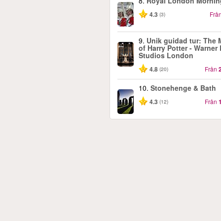
8.
Royal London Mornin
4.3
Frå
(3)
9.
Unik guidad tur: The
of Harry Potter - Warner 
Studios London
4.8
Från
(20)
10.
Stonehenge & Bath
4.3
Från
(12)