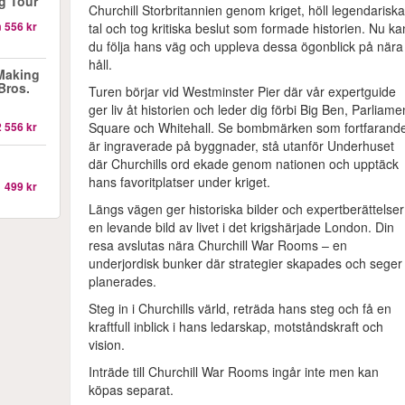
g Tour
Churchill Storbritannien genom kriget, höll legendarisk
n
556 kr
tal och tog kritiska beslut som formade historien. Nu ka
du följa hans väg och uppleva dessa ögonblick på nära
håll.
 Making
Bros.
Turen börjar vid Westminster Pier där vår expertguide
ger liv åt historien och leder dig förbi Big Ben, Parliame
Square och Whitehall. Se bombmärken som fortfarand
2 556 kr
är ingraverade på byggnader, stå utanför Underhuset
där Churchills ord ekade genom nationen och upptäck
hans favoritplatser under kriget.
1 499 kr
Längs vägen ger historiska bilder och expertberättelser
en levande bild av livet i det krigshärjade London. Din
resa avslutas nära Churchill War Rooms – en
underjordisk bunker där strategier skapades och seger
planerades.
Steg in i Churchills värld, reträda hans steg och få en
kraftfull inblick i hans ledarskap, motståndskraft och
vision.
Inträde till Churchill War Rooms ingår inte men kan
köpas separat.