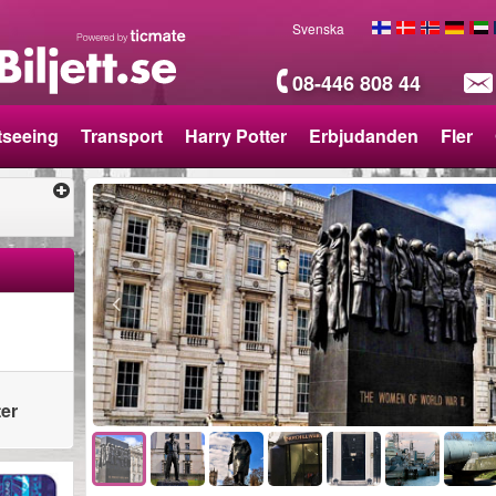
Svenska
08-446 808 44
tseeing
Transport
Harry Potter
Erbjudanden
Fler
ter