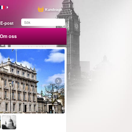
Kundvagn
E-post
Om oss
Du har sparat produkten
i din lista