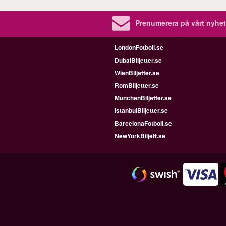
Prenumerera på vårt nyhet
LondonFotboll.se
DubaiBiljetter.se
WienBiljetter.se
RomBiljetter.se
MunchenBiljetter.se
IstanbulBiljetter.se
BarcelonaFotboll.se
NewYorkBiljett.se