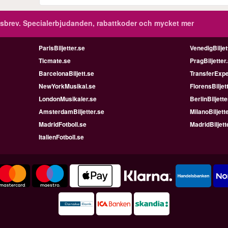
sbrev.
Specialerbjudanden, rabattkoder och mycket mer
ParisBiljetter.se
VenedigBiljet
Ticmate.se
PragBiljetter
BarcelonaBiljett.se
TransferExpe
NewYorkMusikal.se
FlorensBiljet
LondonMusikaler.se
BerlinBiljette
AmsterdamBiljetter.se
MilanoBiljett
MadridFotboll.se
MadridBiljett
ItalienFotboll.se