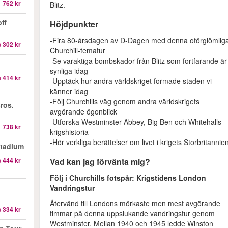
1 762 kr
Blitz.
ff
Höjdpunkter
-Fira 80-årsdagen av D-Dagen med denna oförglömlig
n
302 kr
Churchill-tematur
-Se varaktiga bombskador från Blitz som fortfarande är
synliga idag
n
414 kr
-Upptäck hur andra världskriget formade staden vi
känner idag
-Följ Churchills väg genom andra världskrigets
ros.
avgörande ögonblick
-Utforska Westminster Abbey, Big Ben och Whitehalls
1 738 kr
krigshistoria
-Hör verkliga berättelser om livet i krigets Storbritannie
Stadium
Vad kan jag förvänta mig?
n
444 kr
Följ i Churchills fotspår: Krigstidens London
Vandringstur
Återvänd till Londons mörkaste men mest avgörande
n
334 kr
timmar på denna uppslukande vandringstur genom
Westminster. Mellan 1940 och 1945 ledde Winston