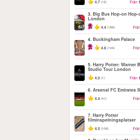
4.7
Från
(12)
3.
Big Bus Hop-on Hop-o
-40%
London
4.4
Frå
(189)
4.
Buckingham Palace
4.6
Frå
(144)
5.
Harry Potter: Warner B
Studio Tour London
4.0
Från
(1)
6.
Arsenal FC Emirates 
4.4
Frå
(41)
7.
Harry Potter
filminspelningsplatser
4.5
Frå
(109)