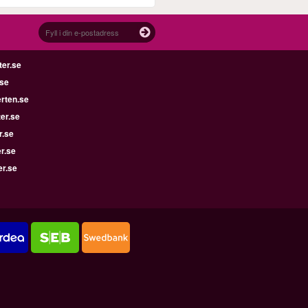
ter.se
.se
rten.se
ter.se
r.se
er.se
er.se