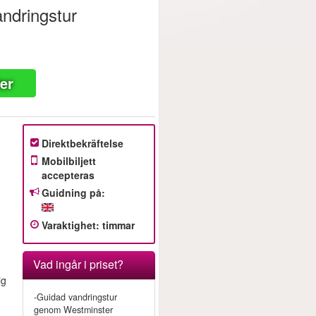
andringstur
ter
Direktbekräftelse
Mobilbiljett
accepteras
Guidning på:
Varaktighet
:
timmar
Vad ingår i priset?
ig
-Guidad vandringstur
genom Westminster