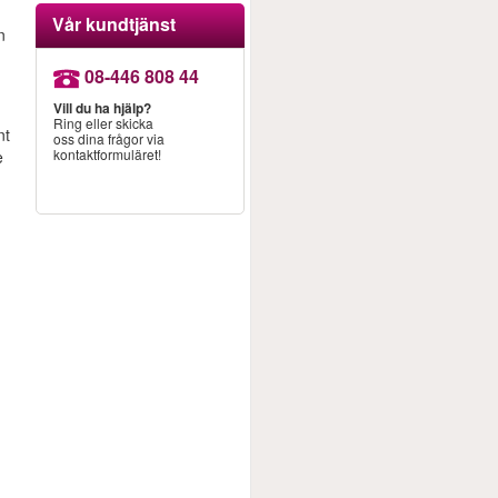
a
Vår kundtjänst
n
08-446 808 44
Vill du ha hjälp?
Ring eller skicka
nt
oss dina frågor via
kontaktformuläret!
e