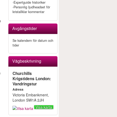
-Expertguide historiker
-Personlig ljudheadset för
kristallklar kommentar
a
Avgångstider
Se kalendern för datum och
tider
Vägbeskrivning
n
Churchills
Krigstidens London:
Vandringstur
Adress
Victoria Embankment,
London SW1A 2JH
Visa karta