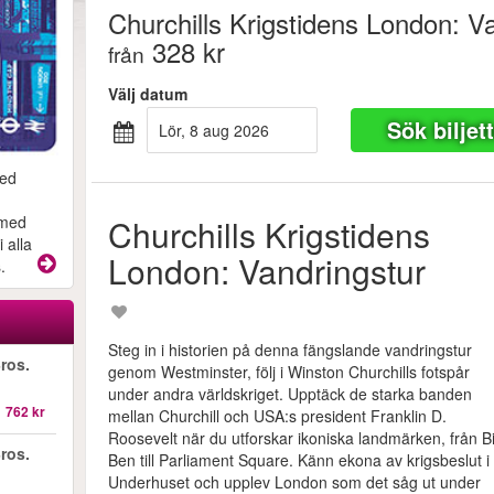
Churchills Krigstidens London: V
328 kr
från
Välj datum
Sök biljet
lör, 8 aug 2026
med
Churchills Krigstidens
 med
 alla
London: Vandringstur
.
Steg in i historien på denna fängslande vandringstur
ros.
genom Westminster, följ i Winston Churchills fotspår
under andra världskriget. Upptäck de starka banden
1 762 kr
mellan Churchill och USA:s president Franklin D.
Roosevelt när du utforskar ikoniska landmärken, från B
ros.
Ben till Parliament Square. Känn ekona av krigsbeslut i
Underhuset och upplev London som det såg ut under