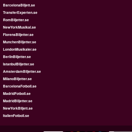
BarcelonaBiljett.se
TransferExperten.se
RomBiljetter.se
NewYorkMusikal.se
FlorensBiljetter.se
MunchenBiljetter.se
LondonMusikaler.se
BerlinBiljetter.se
IstanbulBiljetter.se
AmsterdamBiljetter.se
MilanoBiljetter.se
BarcelonaFotboll.se
MadridFotboll.se
MadridBiljetter.se
NewYorkBiljett.se
ItalienFotboll.se