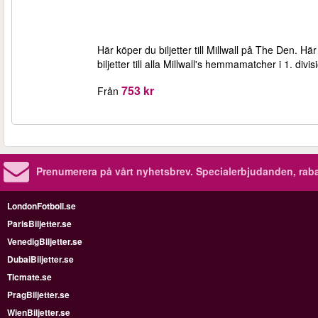
Här köper du biljetter till Millwall på The Den. 
biljetter till alla Millwall's hemmamatcher i 1. d
753 kr
Från
Prenumerera på vårt nyhetsbrev.
Specialerbjudanden, rab
LondonFotboll.se
ParisBiljetter.se
VenedigBiljetter.se
DubaiBiljetter.se
Ticmate.se
PragBiljetter.se
WienBiljetter.se