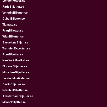
LondonFotboll.se
ParisBiljetter.se
VenedigBiljetter.se
DubaiBiljetter.se
Ticmate.se
PragBiljetter.se
WienBiljetter.se
BarcelonaBiljett.se
TransferExperten.se
RomBiljetter.se
NewYorkMusikal.se
FlorensBiljetter.se
MunchenBiljetter.se
LondonMusikaler.se
BerlinBiljetter.se
IstanbulBiljetter.se
AmsterdamBiljetter.se
MilanoBiljetter.se