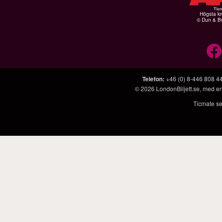
Högsta kr
© Dun & Br
Telefon
:
+46 (0) 8-446 808 4
© 2026
LondonBiljett.se
, med e
Ticmate se