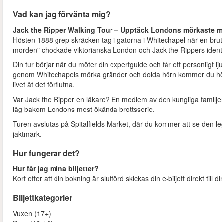
Vad kan jag förvänta mig?
Jack the Ripper Walking Tour – Upptäck Londons mörkaste 
Hösten 1888 grep skräcken tag i gatorna i Whitechapel när en brut
morden" chockade viktorianska London och Jack the Rippers identit
Din tur börjar när du möter din expertguide och får ett personligt
genom Whitechapels mörka gränder och dolda hörn kommer du höra
livet åt det förflutna.
Var Jack the Ripper en läkare? En medlem av den kungliga familje
låg bakom Londons mest ökända brottsserie.
Turen avslutas på Spitalfields Market, där du kommer att se den l
jaktmark.
Hur fungerar det?
Hur får jag mina biljetter?
Kort efter att din bokning är slutförd skickas din e-biljett direkt till 
Biljettkategorier
Vuxen (17+)