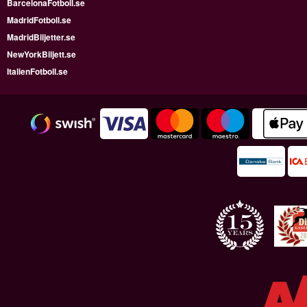
BarcelonaFotboll.se
MadridFotboll.se
MadridBiljetter.se
NewYorkBiljett.se
ItalienFotboll.se