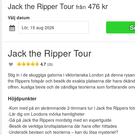
Jack the Ripper Tour
476 kr
från
Välj datum
S
lör, 15 aug 2026
Jack the Ripper Tour
4.7
(25)
Stig in i de skuggiga gatorna i viktorianska London på denna rysand
the Rippers fotspår och besök de exakta platserna där hans ökända 
offren, kusliga bevis och de oändliga teorierna som fortfarande omge
Höjdpunkter
-Kom med på en skrämmande 2-timmars tur i Jack the Rippers fot
-Lär dig om Londons mörka hemligheter
-Gå på Jack the Rippers mordstig med en expertguide
-Besök de verkliga brottsplatserna där hans offer hittades
-Undersök bevisen och teorierna – kan du lösa mysteriet?