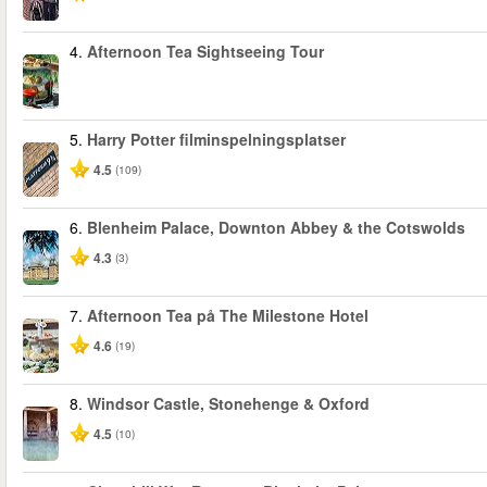
4.
Afternoon Tea Sightseeing Tour
5.
Harry Potter filminspelningsplatser
4.5
(109)
6.
Blenheim Palace, Downton Abbey & the Cotswolds
4.3
(3)
7.
Afternoon Tea på The Milestone Hotel
4.6
(19)
8.
Windsor Castle, Stonehenge & Oxford
4.5
(10)