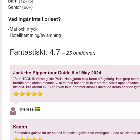
Barn (12-16)
Senior (60+)
Vad ingår inte i priset?
-Mat och dryck
-Hotellhämtning/avlämning
Fantastiskt:
4.7
– 25
omdömen
Jack the Ripper tour Guide 8 of May 2024
"Stort TACK till våran guide Philip. Han gjorde hela turen oförglömlig. Han grep med
berätta om London medans vi åkte med bussen till tour starten, vilket uppskattades vä
historia. Bra ordnat av Evan Evan tour. Kommer absolut använda deras service igen o
Therese
Kanon
"Fantastisk guidad tur av en helt fantastisk guide som verkligen kunde sin historia 