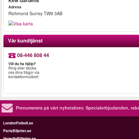
Kew Gardens
Adress
Richmond Surrey TW9 3AB
Vår kundtjänst
08-446 808 44
Vill du ha hjälp?
Ring eller skicka
oss dina frågor via
kontaktformuläret!
Prenumerera på vårt nyhetsbrev.
Specialerbjudanden, rab
LondonFotboll.se
ParisBiljetter.se
VenedigBiljetter.se