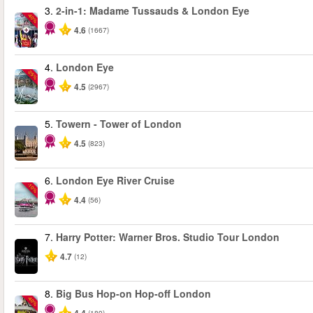
3.
2-in-1: Madame Tussauds & London Eye
-40%
4.6
(1667)
4.
London Eye
-25%
4.5
(2967)
5.
Towern - Tower of London
4.5
(823)
6.
London Eye River Cruise
-10%
4.4
(56)
7.
Harry Potter: Warner Bros. Studio Tour London
4.7
(12)
8.
Big Bus Hop-on Hop-off London
-40%
(189)