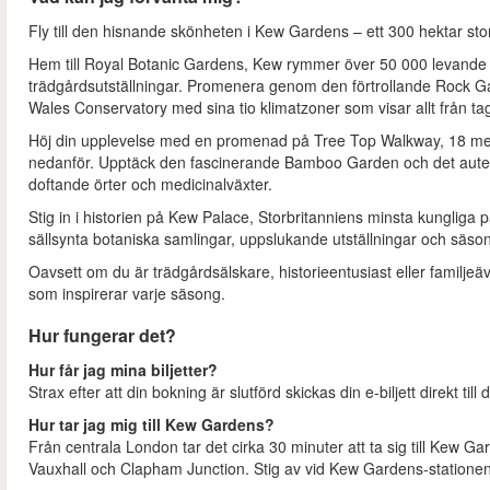
Fly till den hisnande skönheten i Kew Gardens – ett 300 hektar sto
Hem till Royal Botanic Gardens, Kew rymmer över 50 000 levande 
trädgårdsutställningar. Promenera genom den förtrollande Rock Ga
Wales Conservatory med sina tio klimatzoner som visar allt från tag
Höj din upplevelse med en promenad på Tree Top Walkway, 18 mete
nedanför. Upptäck den fascinerande Bamboo Garden och det autent
doftande örter och medicinalväxter.
Stig in i historien på Kew Palace, Storbritanniens minsta kungliga 
sällsynta botaniska samlingar, uppslukande utställningar och sä
Oavsett om du är trädgårdsälskare, historieentusiast eller familjeä
som inspirerar varje säsong.
Hur fungerar det?
Hur får jag mina biljetter?
Strax efter att din bokning är slutförd skickas din e-biljett direkt till 
Hur tar jag mig till Kew Gardens?
Från centrala London tar det cirka 30 minuter att ta sig till Kew Ga
Vauxhall och Clapham Junction. Stig av vid Kew Gardens-stationen