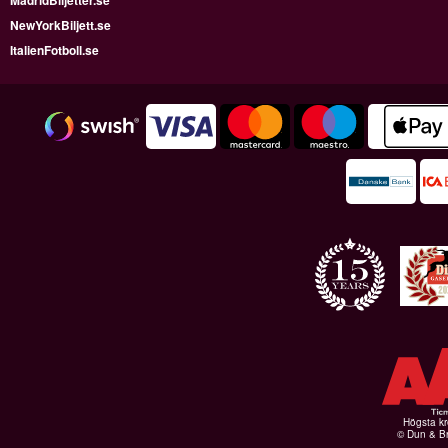
NewYorkBiljett.se
ItalienFotboll.se
Högsta kr
© Dun & Br