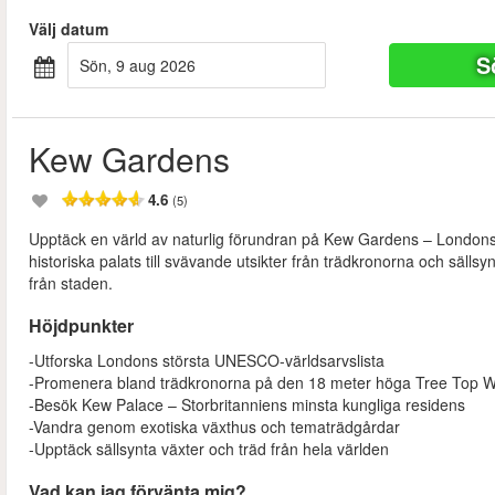
Välj datum
S
sön, 9 aug 2026
Kew Gardens
4.6
(5)
Upptäck en värld av naturlig förundran på Kew Gardens – Londons
historiska palats till svävande utsikter från trädkronorna och sälls
från staden.
Höjdpunkter
-Utforska Londons största UNESCO-världsarvslista
-Promenera bland trädkronorna på den 18 meter höga Tree Top 
-Besök Kew Palace – Storbritanniens minsta kungliga residens
-Vandra genom exotiska växthus och tematrädgårdar
-Upptäck sällsynta växter och träd från hela världen
Vad kan jag förvänta mig?