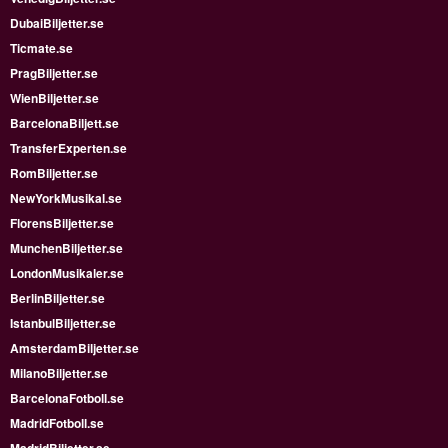
DubaiBiljetter.se
Ticmate.se
PragBiljetter.se
WienBiljetter.se
BarcelonaBiljett.se
TransferExperten.se
RomBiljetter.se
NewYorkMusikal.se
FlorensBiljetter.se
MunchenBiljetter.se
LondonMusikaler.se
BerlinBiljetter.se
IstanbulBiljetter.se
AmsterdamBiljetter.se
MilanoBiljetter.se
BarcelonaFotboll.se
MadridFotboll.se
MadridBiljetter.se