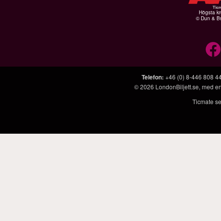
Högsta kr
© Dun & Br
Telefon
:
+46 (0) 8-446 808 4
© 2026
LondonBiljett.se
, med e
Ticmate se