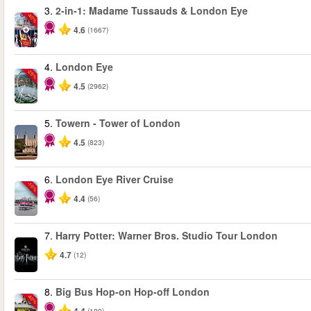
3.
2-in-1: Madame Tussauds & London Eye
-40%
4.6
(1667)
4.
London Eye
-25%
4.5
(2962)
5.
Towern - Tower of London
4.5
(823)
6.
London Eye River Cruise
-10%
4.4
(56)
7.
Harry Potter: Warner Bros. Studio Tour London
4.7
(12)
8.
Big Bus Hop-on Hop-off London
-40%
(189)