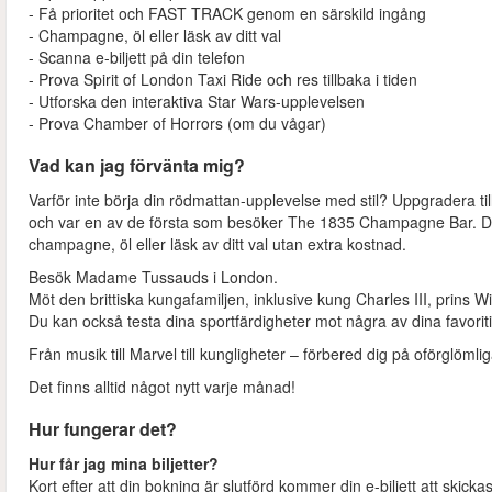
- Få prioritet och FAST TRACK genom en särskild ingång
- Champagne, öl eller läsk av ditt val
- Scanna e-biljett på din telefon
- Prova Spirit of London Taxi Ride och res tillbaka i tiden
- Utforska den interaktiva Star Wars-upplevelsen
- Prova Chamber of Horrors (om du vågar)
Vad kan jag förvänta mig?
Varför inte börja din rödmattan-upplevelse med stil? Uppgradera t
och var en av de första som besöker The 1835 Champagne Bar. Du får
champagne, öl eller läsk av ditt val utan extra kostnad.
Besök Madame Tussauds i London.
Möt den brittiska kungafamiljen, inklusive kung Charles III, prins W
Du kan också testa dina sportfärdigheter mot några av dina favoritidr
Från musik till Marvel till kungligheter – förbered dig på oförglömlig
Det finns alltid något nytt varje månad!
Hur fungerar det?
Hur får jag mina biljetter?
Kort efter att din bokning är slutförd kommer din e-biljett att skickas 