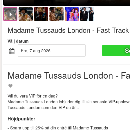
Madame Tussauds London - Fast Trac
Välj datum
S
fre, 7 aug 2026
Madame Tussauds London - Fa
Vill du vara VIP för en dag?
Madame Tussauds London inbjuder dig till sin senaste VIP-upple
Tussauds London som den VIP du är...
Höjdpunkter
- Spara upp till 25% på din entré till Madame Tussauds