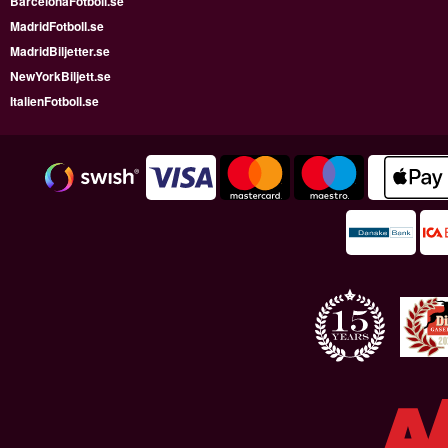
BarcelonaFotboll.se
MadridFotboll.se
MadridBiljetter.se
NewYorkBiljett.se
ItalienFotboll.se