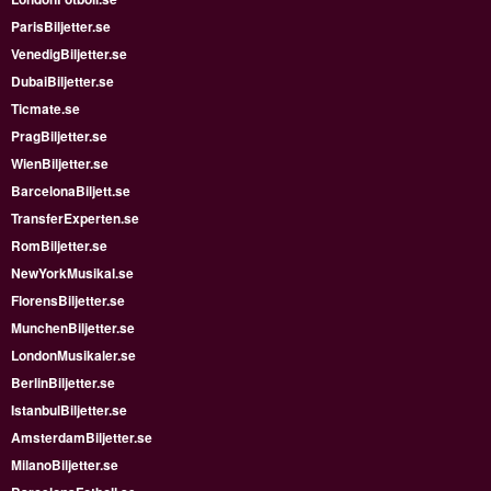
ParisBiljetter.se
VenedigBiljetter.se
DubaiBiljetter.se
Ticmate.se
PragBiljetter.se
WienBiljetter.se
BarcelonaBiljett.se
TransferExperten.se
RomBiljetter.se
NewYorkMusikal.se
FlorensBiljetter.se
MunchenBiljetter.se
LondonMusikaler.se
BerlinBiljetter.se
IstanbulBiljetter.se
AmsterdamBiljetter.se
MilanoBiljetter.se