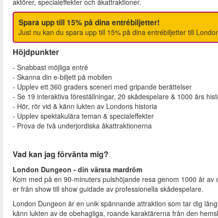
aktörer, specialeffekter och åkattraktioner.
Spara upp till 15% på dina entrébiljetter!
Just nu kan du spara upp till 15% på dina entrébiljetter till Lon
Höjdpunkter
- Snabbast möjliga entré
- Skanna din e-biljett på mobilen
- Upplev ett 360 graders sceneri med gripande berättelser
- Se 19 interaktiva föreställningar, 20 skådespelare & 1000 års hist
- Hör, rör vid & känn lukten av Londons historia
- Upplev spektakulära teman & specialeffekter
- Prova de två underjordiska åkattraktionerna
Vad kan jag förvänta mig?
London Dungeon - din värsta mardröm
Kom med på en 90-minuters pulshöjande resa genom 1000 år av de
er från show till show guidade av professionella skådespelare.
London Dungeon är en unik spännande attraktion som tar dig långt 
känn lukten av de obehagliga, roande karaktärerna från den hemska 