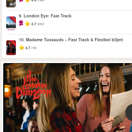
4.4
9.
London Eye: Fast Track
-15%
4.7
(352)
10.
Madame Tussauds – Fast Track & Flexibel biljett
-25%
4.7
(19)