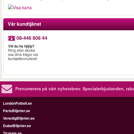
Vår kundtjänst
08-446 808 44
Vill du ha hjälp?
Ring eller skicka
oss dina frågor via
kontaktformuläret!
Prenumerera på vårt nyhetsbrev.
Specialerbjudanden, rab
LondonFotboll.se
ParisBiljetter.se
VenedigBiljetter.se
DubaiBiljetter.se
Ticmate.se