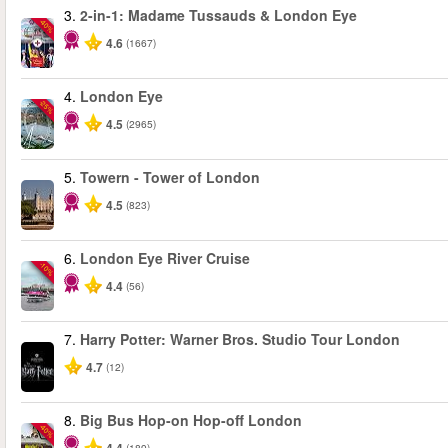
3.
2-in-1: Madame Tussauds & London Eye
-40%
4.6
(1667)
4.
London Eye
-25%
4.5
(2965)
5.
Towern - Tower of London
4.5
(823)
6.
London Eye River Cruise
-10%
4.4
(56)
7.
Harry Potter: Warner Bros. Studio Tour London
4.7
(12)
8.
Big Bus Hop-on Hop-off London
-40%
(189)