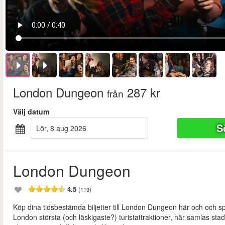
London Dungeon
287 kr
från
Välj datum
S
lör, 8 aug 2026
London Dungeon
4.5
(119)
Köp dina tidsbestämda biljetter till London Dungeon här och och
London största (och läskigaste?) turistattraktioner, här samlas st