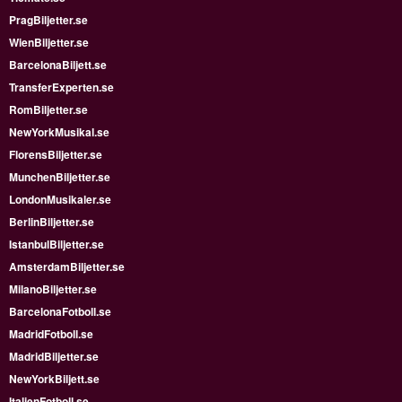
PragBiljetter.se
WienBiljetter.se
BarcelonaBiljett.se
TransferExperten.se
RomBiljetter.se
NewYorkMusikal.se
FlorensBiljetter.se
MunchenBiljetter.se
LondonMusikaler.se
BerlinBiljetter.se
IstanbulBiljetter.se
AmsterdamBiljetter.se
MilanoBiljetter.se
BarcelonaFotboll.se
MadridFotboll.se
MadridBiljetter.se
NewYorkBiljett.se
ItalienFotboll.se