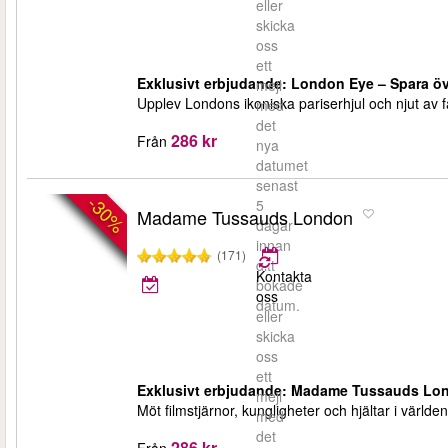
eller
skicka
oss
ett
Exklusivt erbjudande: London Eye – Spara ö
mejl
Upplev Londons ikoniska pariserhjul och njut av fan
med
det
286 kr
Från
nya
datumet
senast
-30%
5
Madame Tussauds London
dagar
innan
(171)
ditt
Kontakta
bokade
oss
datum.
eller
skicka
oss
ett
Exklusivt erbjudande: Madame Tussauds Lon
mejl
Möt filmstjärnor, kungligheter och hjältar i värl
med
det
286 kr
Från