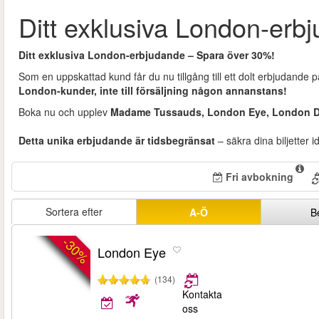
Ditt exklusiva London-erb
Ditt exklusiva London-erbjudande – Spara över 30%!
Som en uppskattad kund får du nu tillgång till ett dolt erbjudande
London-kunder, inte till försäljning någon annanstans!
Boka nu och upplev
Madame Tussauds, London Eye, London Du
Detta unika erbjudande är tidsbegränsat
– säkra dina biljetter 
Fri avbokning
Sortera efter
A-Ö
B
-30%
London Eye
(134)
Kontakta
oss