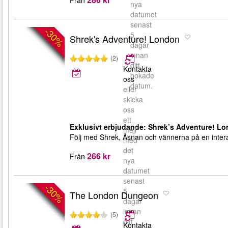
nya
datumet
senast
-30%
5
Shrek's Adventure! London
dagar
innan
(2)
ditt
Kontakta
bokade
oss
datum.
eller
skicka
oss
ett
Exklusivt erbjudande: Shrek’s Adventure! Lo
mejl
Följ med Shrek, Åsnan och vännerna på en interakt
med
det
266 kr
Från
nya
datumet
senast
-30%
5
The London Dungeon
dagar
innan
(5)
ditt
Kontakta