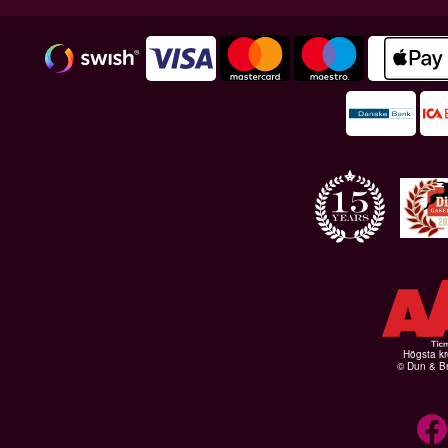
Högsta kr
© Dun & Br