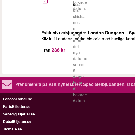
bokade
oss
datum.
eller
skicka
oss
ett
Exklusivt erbjudande: London Dungeon – Sp
mejl
Kliv in i Londons mörka historia med kusliga kara
med
det
286 kr
Från
nya
datumet
senast
5
dagar
innan
Prenumerera på vårt nyhetsbrev.
Specialerbjudanden, rab
ditt
bokade
LondonFotboll.se
datum.
ParisBiljetter.se
VenedigBiljetter.se
DubaiBiljetter.se
Ticmate.se