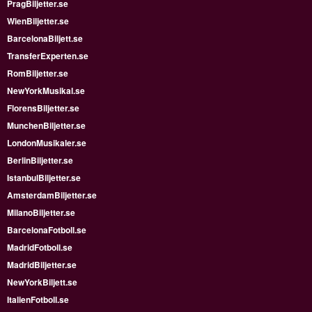
PragBiljetter.se
WienBiljetter.se
BarcelonaBiljett.se
TransferExperten.se
RomBiljetter.se
NewYorkMusikal.se
FlorensBiljetter.se
MunchenBiljetter.se
LondonMusikaler.se
BerlinBiljetter.se
IstanbulBiljetter.se
AmsterdamBiljetter.se
MilanoBiljetter.se
BarcelonaFotboll.se
MadridFotboll.se
MadridBiljetter.se
NewYorkBiljett.se
ItalienFotboll.se