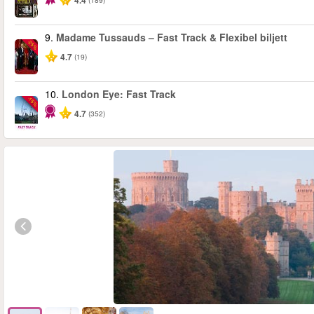
4.4
9.
Madame Tussauds – Fast Track & Flexibel biljett
-25%
4.7
(19)
10.
London Eye: Fast Track
-15%
4.7
(352)