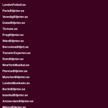
LondonFotboll.se
ParisBiljetter.se
VenedigBiljetter.se
DubaiBiljetter.se
Ticmate.se
PragBiljetter.se
WienBiljetter.se
BarcelonaBiljett.se
TransferExperten.se
RomBiljetter.se
NewYorkMusikal.se
FlorensBiljetter.se
MunchenBiljetter.se
LondonMusikaler.se
BerlinBiljetter.se
IstanbulBiljetter.se
AmsterdamBiljetter.se
MilanoBiljetter.se