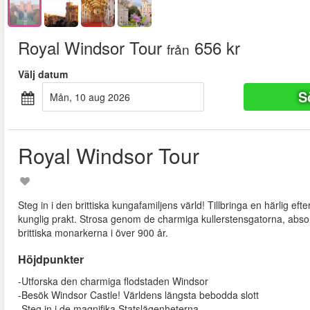
Royal Windsor Tour
656 kr
från
Välj datum
S
mån, 10 aug 2026
Royal Windsor Tour
Steg in i den brittiska kungafamiljens värld! Tillbringa en härlig ef
kunglig prakt. Strosa genom de charmiga kullerstensgatorna, abso
brittiska monarkerna i över 900 år.
Höjdpunkter
-Utforska den charmiga flodstaden Windsor
-Besök Windsor Castle! Världens längsta bebodda slott
-Steg in i de magnifika Statslägenheterna