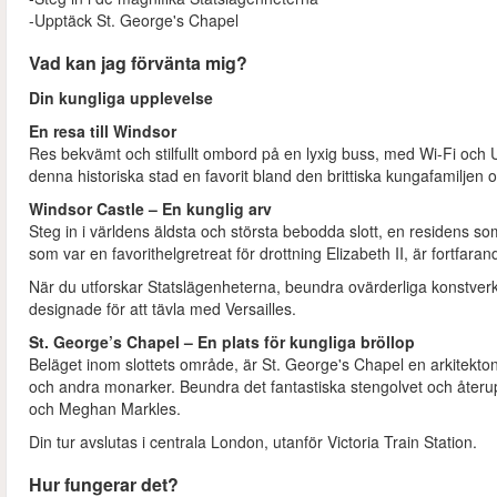
-Upptäck St. George's Chapel
Vad kan jag förvänta mig?
Din kungliga upplevelse
En resa till Windsor
Res bekvämt och stilfullt ombord på en lyxig buss, med Wi-Fi och 
denna historiska stad en favorit bland den brittiska kungafamiljen 
Windsor Castle – En kunglig arv
Steg in i världens äldsta och största bebodda slott, en residens so
som var en favorithelgretreat för drottning Elizabeth II, är fortfa
När du utforskar Statslägenheterna, beundra ovärderliga konst
designade för att tävla med Versailles.
St. George’s Chapel – En plats för kungliga bröllop
Beläget inom slottets område, är St. George's Chapel en arkitektonis
och andra monarker. Beundra det fantastiska stengolvet och återupp
och Meghan Markles.
Din tur avslutas i centrala London, utanför Victoria Train Station.
Hur fungerar det?