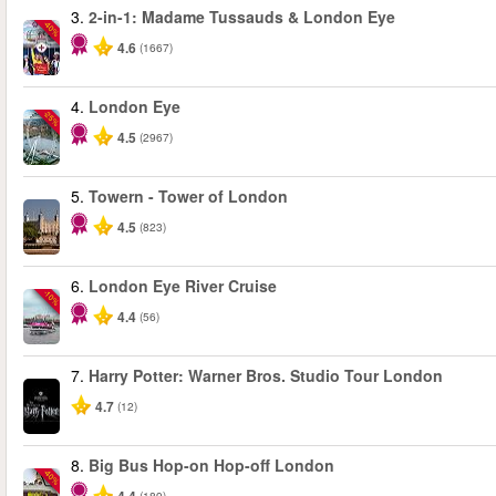
3.
2-in-1: Madame Tussauds & London Eye
-40%
4.6
(1667)
4.
London Eye
-25%
4.5
(2967)
5.
Towern - Tower of London
4.5
(823)
6.
London Eye River Cruise
-10%
4.4
(56)
7.
Harry Potter: Warner Bros. Studio Tour London
4.7
(12)
8.
Big Bus Hop-on Hop-off London
-40%
(189)