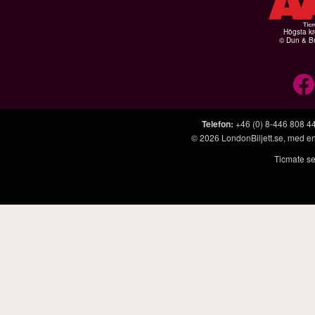
Högsta kr
© Dun & Br
Telefon
:
+46 (0) 8-446 808 4
© 2026
LondonBiljett.se
, med e
Ticmate se