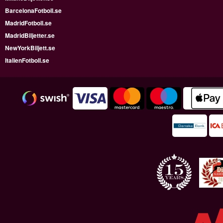
BarcelonaFotboll.se
MadridFotboll.se
MadridBiljetter.se
NewYorkBiljett.se
ItalienFotboll.se