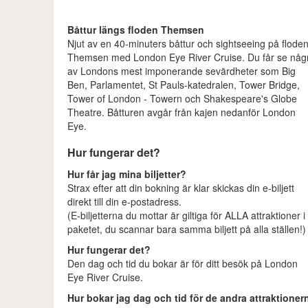
Båttur längs floden Themsen
Njut av en 40-minuters båttur och sightseeing på flode
Themsen med London Eye River Cruise. Du får se någ
av Londons mest imponerande sevärdheter som Big
Ben, Parlamentet, St Pauls-katedralen, Tower Bridge,
Tower of London - Towern och Shakespeare's Globe
Theatre. Båtturen avgår från kajen nedanför London
Eye.
Hur fungerar det?
Hur får jag mina biljetter?
Strax efter att din bokning är klar skickas din e-biljett
direkt till din e-postadress.
(E-biljetterna du mottar är giltiga för ALLA attraktioner i
paketet, du scannar bara samma biljett på alla ställen!)
Hur fungerar det?
Den dag och tid du bokar är för ditt besök på London
Eye River Cruise.
Hur bokar jag dag och tid för de andra attraktioner