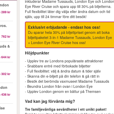
inkluderar Madame Tussauds, London Eye och Londo
ondon
Eye River Cruise och spara upp till 30% på biljetterna.
Full flexibilitet låter dig välja eller ändra datum och tid
n
289 kr
själv, upp till 24 timmar före ditt besök!
ros.
Exklusivt erbjudande - endast hos oss!
Du sparar hela 30% på biljettpriset genom att boka
1 762 kr
biljettpaketet 3-in-1 Madame Tussauds, London Eye
+ London Eye River Cruise hos oss!
auds &
Höjdpunkter
n
644 kr
- Upplev tre av Londons populäraste attraktioner
- Snabbare entré med förbokade biljetter
- Full flexibilitet: välj & ändra datum & tider själv
n
302 kr
- Skanna din e-biljett på din telefon & gå rätt in
- Besök det berömda vaxmuseet Madame Tussauds
- Beundra London från ovan i London Eye
ndon
- Upplev London genom en båttur på Themsen
n
436 kr
Vad kan jag förvänta mig?
ise
Tre familjevänliga sevärdheter i ett unikt paket!