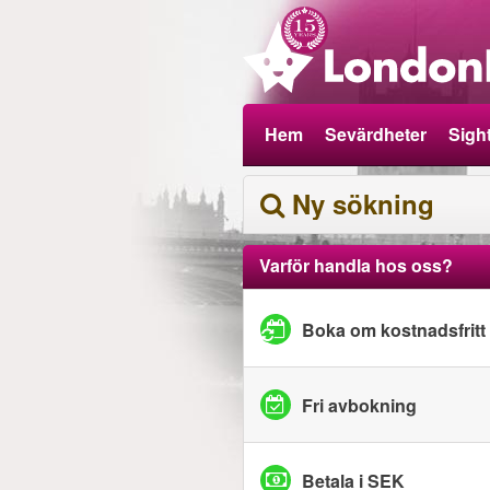
Hem
Sevärdheter
Sigh
Ny sökning
Varför handla hos oss?
Boka om kostnadsfritt
Fri avbokning
Betala i SEK