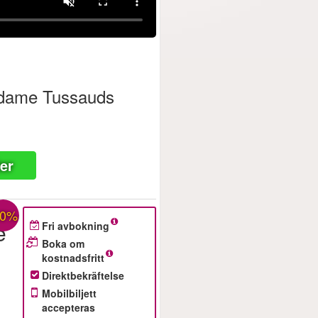
adame Tussauds
ter
30%
e
Fri avbokning
Boka om
kostnadsfritt
Direktbekräftelse
Mobilbiljett
accepteras