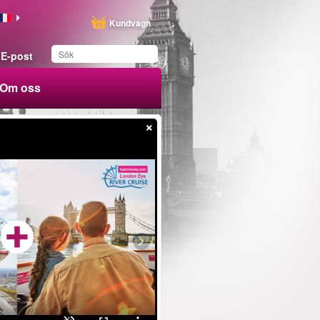
Kundvagn
E-post
Om oss
×
Du har sparat produkten
i din lista