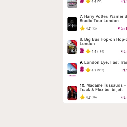
4.4
Frå
(56)
7.
Harry Potter: Warner B
Studio Tour London
4.7
Från
(12)
8.
Big Bus Hop-on Hop-o
-40%
London
4.4
Frå
(189)
9.
London Eye: Fast Tra
-15%
4.7
Frå
(352)
10.
Madame Tussauds – 
-25%
Track & Flexibel biljett
4.7
Frå
(19)