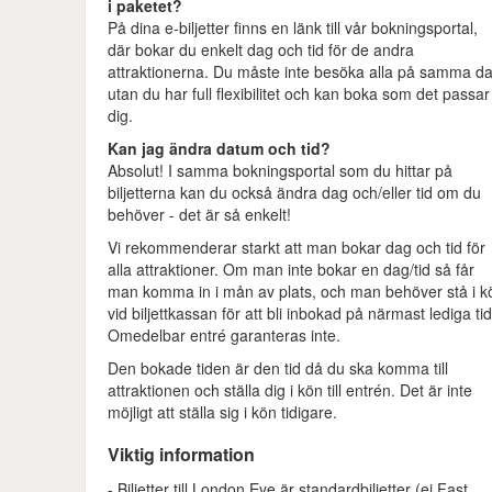
i paketet?
På dina e-biljetter finns en länk till vår bokningsportal,
där bokar du enkelt dag och tid för de andra
attraktionerna. Du måste inte besöka alla på samma d
utan du har full flexibilitet och kan boka som det passar
dig.
Kan jag ändra datum och tid?
Absolut! I samma bokningsportal som du hittar på
biljetterna kan du också ändra dag och/eller tid om du
behöver - det är så enkelt!
Vi rekommenderar starkt att man bokar dag och tid för
alla attraktioner. Om man inte bokar en dag/tid så får
man komma in i mån av plats, och man behöver stå i k
vid biljettkassan för att bli inbokad på närmast lediga tid
Omedelbar entré garanteras inte.
Den bokade tiden är den tid då du ska komma till
attraktionen och ställa dig i kön till entrén. Det är inte
möjligt att ställa sig i kön tidigare.
Viktig information
- Biljetter till London Eye är standardbiljetter (ej Fast