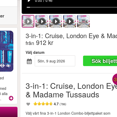
ter
3-in-1: Cruise, London Eye & M
912 kr
från
Välj datum
Sök biljet
sön, 9 aug 2026
med
-
3-in-1: Cruise, London Ey
 med
& Madame Tussauds
 alla
.
4.7
(786)
Välj vårt fina 3-in-1 London Combo-biljettpaket som