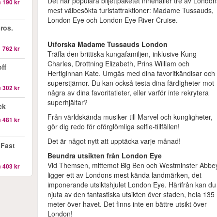
Det här populära biljettpaketet innehåller tre av Londo
n
190 kr
mest välbesökta turistattraktioner: Madame Tussauds,
London Eye och London Eye River Cruise.
ros.
Utforska Madame Tussauds London
1 762 kr
Träffa den brittiska kungafamiljen, inklusive Kung
Charles, Drottning Elizabeth, Prins William och
ff
Hertiginnan Kate. Umgås med dina favoritkändisar och
superstjärnor. Du kan också testa dina färdigheter mot
n
302 kr
några av dina favoritatleter, eller varför inte rekrytera
superhjältar?
ck
Från världskända musiker till Marvel och kungligheter,
n
481 kr
gör dig redo för oförglömliga selfie-tillfällen!
Det är något nytt att upptäcka varje månad!
Fast
Beundra utsikten från London Eye
Vid Themsen, mittemot Big Ben och Westminster Abbe
n
403 kr
ligger ett av Londons mest kända landmärken, det
imponerande utsiktshjulet London Eye. Härifrån kan du
njuta av den fantastiska utsikten över staden, hela 135
meter över havet. Det finns inte en bättre utsikt över
London!