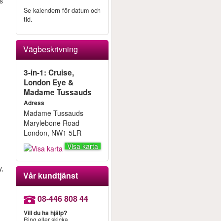
ns
Se kalendern för datum och
tid.
Vägbeskrivning
3-in-1: Cruise,
London Eye &
Madame Tussauds
Adress
Madame Tussauds
Marylebone Road
London, NW1 5LR
Visa karta
y,
Vår kundtjänst
08-446 808 44
Vill du ha hjälp?
Ring eller skicka