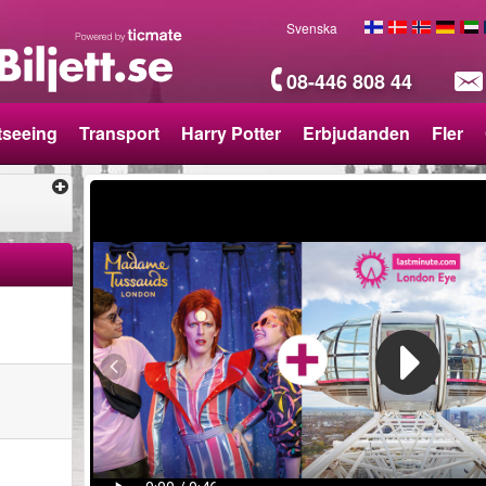
Svenska
08-446 808 44
tseeing
Transport
Harry Potter
Erbjudanden
Fler