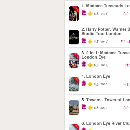
1.
Madame Tussauds L
-25%
4.5
Frå
(1495)
2.
Harry Potter: Warner B
Studio Tour London
4.7
Från
(1949)
3.
2-in-1: Madame Tuss
-40%
London Eye
4.6
Frå
(1667)
4.
London Eye
-25%
4.5
Frå
(2965)
5.
Towern - Tower of Lo
4.5
Frå
(823)
6.
London Eye River Cru
-10%