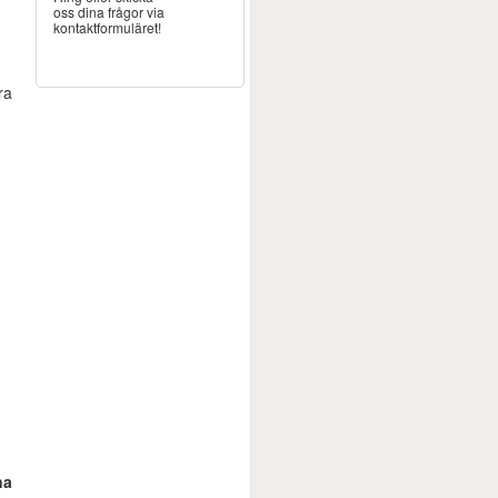
oss dina frågor via
kontaktformuläret!
n
ra
na